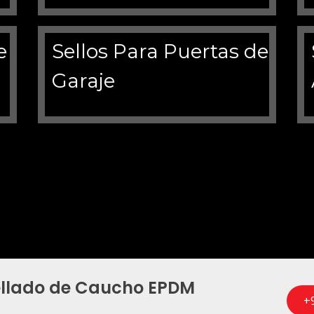
ellado de Caucho EPDM
+