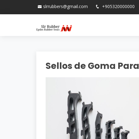
slrrubbers@gmail.com
+905320000000
Sellos de Goma Para